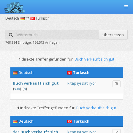
Deutsch
Türkisch
Übersetzen
768.284 Einträge, 156.513 Anfragen
1
direkte Treffer gefunden für:
Buch verkauft sich gut
Deutsch
Türkisch
Buch
verkauft
sich
gut
kitap
iyi
satılıyor
{
sub
}
{
n
}
1
indirekte Treffer gefunden für:
Buch verkauft sich gut
Deutsch
Türkisch
das
Buch
verkauft
sich
kitap
iyi
satılıyor