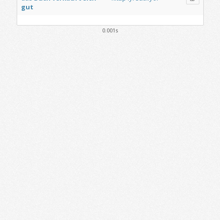
gut
0.001s