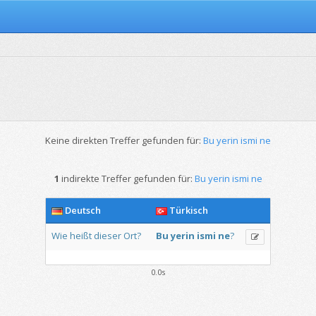
Keine direkten Treffer gefunden für:
Bu yerin ismi ne
1
indirekte Treffer gefunden für:
Bu yerin ismi ne
Deutsch
Türkisch
Wie
heißt
dieser
Ort?
Bu
yerin
ismi
ne
?
0.0s