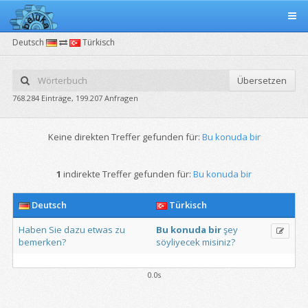
Deutsch
Türkisch
Übersetzen
768.284 Einträge, 199.207 Anfragen
Keine direkten Treffer gefunden für:
Bu konuda bir
1
indirekte Treffer gefunden für:
Bu konuda bir
Deutsch
Türkisch
Haben
Sie
dazu
etwas
zu
Bu
konuda
bir
şey
bemerken?
söyliyecek
misiniz?
0.0s