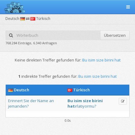
Deutsch
Türkisch
Übersetzen
768.284 Einträge, 6.340 Anfragen
Keine direkten Treffer gefunden für:
Bu isim size birini hat
1
indirekte Treffer gefunden für:
Bu isim size birini hat
Deutsch
Türkisch
Erinnert
Sie
der
Name
an
Bu
isim
size
birini
jemanden?
hat
ırlatıyormu?
0.0s