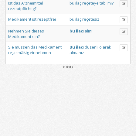
Ist
das
Arzneimittel
bu
ilaç
reçeteye
tabi
mi?
rezeptpflichtig?
Medikament
ist
rezeptfrei
bu
ilaç
reçetesiz
Nehmen
Sie
dieses
bu
ilac
ı
alın!
Medikament
ein?
Sie
müssen
das
Medikament
Bu
ilac
ı
düzenli
olarak
regelmäßig
einnehmen
almanız
0.001s