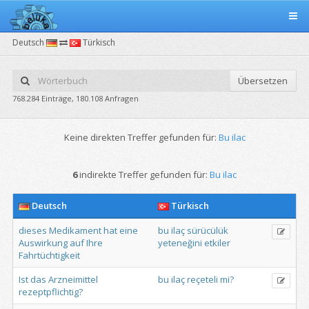
Deutsch
Türkisch
Übersetzen
768.284 Einträge, 180.108 Anfragen
Keine direkten Treffer gefunden für:
Bu ilac
6
indirekte Treffer gefunden für:
Bu ilac
Deutsch
Türkisch
dieses
Medikament
hat
eine
bu
ilaç
sürücülük
Auswirkung
auf
Ihre
yeteneğini
etkiler
Fahrtüchtigkeit
Ist
das
Arzneimittel
bu
ilaç
reçeteli
mi?
rezeptpflichtig?