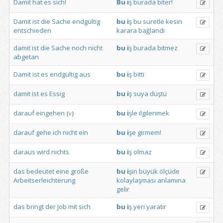
Damit
hat
es
sich!
Bu
i
ş
burada
biter!
Damit
ist
die
Sache
endgültig
bu
i
ş
bu
suretle
kesin
entschieden
karara
bağlandı
damit
ist
die
Sache
noch
nicht
bu
i
ş
burada
bitmez
abgetan
Damit
ist
es
endgültig
aus
bu
i
ş
bitti
damit
ist
es
Essig
bu
i
ş
suya
düştü
darauf
eingehen
bu
i
şle
ilgilenmek
{
v
}
darauf
gehe
ich
nicht
ein
bu
i
şe
girmem!
daraus
wird
nichts
bu
i
ş
olmaz
das
bedeutet
eine
große
bu
i
şin
büyük
ölçüde
Arbeitserleichterung
kolaylaşması
anlamına
gelir
das
bringt
der
Job
mit
sich
bu
i
ş
yeri
yaratır