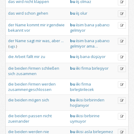
das
wird
nicht
klappen
bu
i
ş
olmaz
das
wird
schon
gehen
bu
i
ş
olur
der
Name
kommt
mir
irgendwie
bu
i
sim
bana
yabancı
bekannt
vor
gelmiyor
der
Name
sagt
mir
was,
aber
...
bu
i
sim
bana
yabancı
gelmiyor
ama…
{
ugs.
}
die
Arbeit
fällt
mir
zu
bu
i
ş
bana
düşüyor
die
beiden
Firmen
schließen
bu
i
ki
firma
birleşiyor
sich
zusammen
die
beiden
Firmen
werden
bu
i
ki
firma
zusammengeschlossen
birleştirilecek
die
beiden
mögen
sich
bu
i
kisi
birbirinden
hoşlanıyor
die
beiden
passen
nicht
bu
i
kisi
birbirine
zueinander
uymuyor
die
beiden
werden
nie
bu
i
kisi
asla
birleşemez