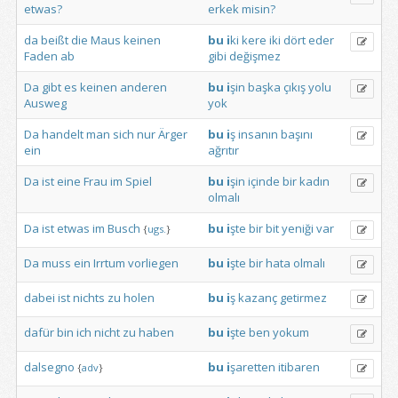
etwas?
erkek
misin?
da
beißt
die
Maus
keinen
bu
i
ki
kere
iki
dört
eder
Faden
ab
gibi
değişmez
Da
gibt
es
keinen
anderen
bu
i
şin
başka
çıkış
yolu
Ausweg
yok
Da
handelt
man
sich
nur
Ärger
bu
i
ş
insanın
başını
ein
ağrıtır
Da
ist
eine
Frau
im
Spiel
bu
i
şin
içinde
bir
kadın
olmalı
Da
ist
etwas
im
Busch
bu
i
şte
bir
bit
yeniği
var
{
ugs.
}
Da
muss
ein
Irrtum
vorliegen
bu
i
şte
bir
hata
olmalı
dabei
ist
nichts
zu
holen
bu
i
ş
kazanç
getirmez
dafür
bin
ich
nicht
zu
haben
bu
i
şte
ben
yokum
dalsegno
bu
i
şaretten
itibaren
{
adv
}