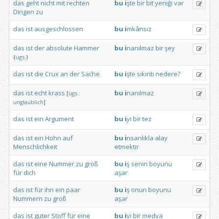
das
geht
nicht
mit
rechten
bu
i
şte
bir
bit
yeniği
var
Dingen
zu
das
ist
ausgeschlossen
bu
i
mkânsız
das
ist
der
absolute
Hammer
bu
i
nanılmaz
bir
şey
{
ugs.
}
das
ist
die
Crux
an
der
Sache
bu
i
şte
sıkıntı
nedere?
das
ist
echt
krass
bu
i
nanılmaz
[
ugs.:
unglaublich
]
das
ist
ein
Argument
bu
i
yi
bir
tez
das
ist
ein
Hohn
auf
bu
i
nsanlıkla
alay
Menschlichkeit
etmektir
das
ist
eine
Nummer
zu
groß
bu
i
ş
senin
boyunu
für
dich
aşar
das
ist
für
ihn
ein
paar
bu
i
ş
onun
boyunu
Nummern
zu
groß
aşar
das
ist
guter
Stoff
für
eine
bu
i
yi
bir
medya