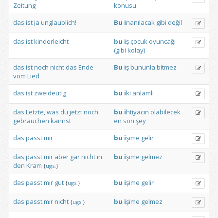
Zeitung
konusu
das
ist
ja
unglaublich!
Bu
i
nanılacak
gibi
değil
das
ist
kinderleicht
bu
i
ş
çocuk
oyuncağı
(gibi
kolay)
das
ist
noch
nicht
das
Ende
Bu
i
ş
bununla
bitmez
vom
Lied
das
ist
zweideutig
bu
i
ki
anlamlı
das
Letzte,
was
du
jetzt
noch
bu
i
htiyacın
olabilecek
gebrauchen
kannst
en
son
şey
das
passt
mir
bu
i
şime
gelir
das
passt
mir
aber
gar
nicht
in
bu
i
şime
gelmez
den
Kram
{
ugs.
}
das
passt
mir
gut
bu
i
şime
gelir
{
ugs.
}
das
passt
mir
nicht
bu
i
şime
gelmez
{
ugs.
}