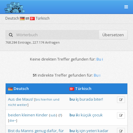
Deutsch
Türkisch
Übersetzen
768.284 Einträge, 227.174 Anfragen
Keine direkten Treffer gefunden für:
Bu i
51
indirekte Treffer gefunden für:
Bu i
Deutsch
Türkisch
Aus
die
Maus!
bu
i
ş
burada
biter!
[
bis
hierhin
und
nicht
weiter
]
beiden
kleinen
Kinder
bu
i
ki
küçük
çocuk
{
sub
}
{
f
}
[
die~
]
Bist
du
Manns
genug
dafür,
für
bu
i
ş
için
yeteri
kadar