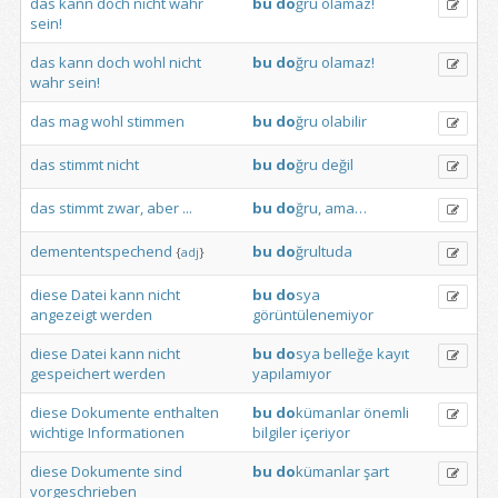
das
kann
doch
nicht
wahr
bu
do
ğru
olamaz!
sein!
das
kann
doch
wohl
nicht
bu
do
ğru
olamaz!
wahr
sein!
das
mag
wohl
stimmen
bu
do
ğru
olabilir
das
stimmt
nicht
bu
do
ğru
değil
das
stimmt
zwar,
aber
...
bu
do
ğru,
ama…
demententspechend
bu
do
ğrultuda
{
adj
}
diese
Datei
kann
nicht
bu
do
sya
angezeigt
werden
görüntülenemiyor
diese
Datei
kann
nicht
bu
do
sya
belleğe
kayıt
gespeichert
werden
yapılamıyor
diese
Dokumente
enthalten
bu
do
kümanlar
önemli
wichtige
Informationen
bilgiler
içeriyor
diese
Dokumente
sind
bu
do
kümanlar
şart
vorgeschrieben