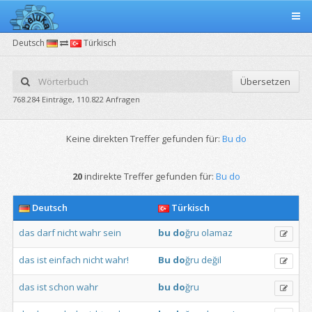
Deutsch
Türkisch
Übersetzen
768.284 Einträge, 110.822 Anfragen
Keine direkten Treffer gefunden für:
Bu do
20
indirekte Treffer gefunden für:
Bu do
Deutsch
Türkisch
das
darf
nicht
wahr
sein
bu
do
ğru
olamaz
das
ist
einfach
nicht
wahr!
Bu
do
ğru
değil
das
ist
schon
wahr
bu
do
ğru