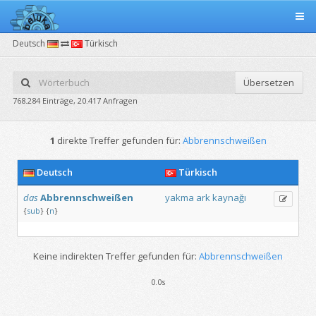
Deutsch
Türkisch
Übersetzen
768.284 Einträge, 20.417 Anfragen
1
direkte Treffer gefunden für:
Abbrennschweißen
Deutsch
Türkisch
das
Abbrennschweißen
yakma
ark
kaynağı
{
sub
}
{
n
}
Keine indirekten Treffer gefunden für:
Abbrennschweißen
0.0s