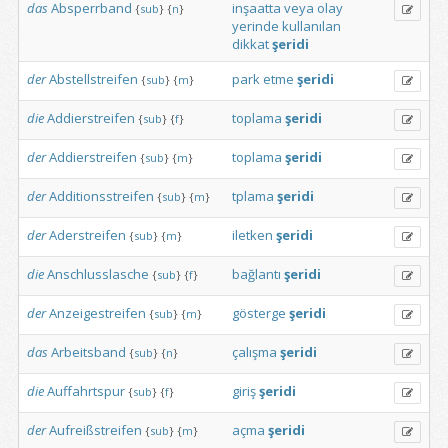
das
Absperrband
inşaatta
veya
olay
{
sub
}
{
n
}
yerinde
kullanılan
dikkat
şeridi
der
Abstellstreifen
park
etme
şeridi
{
sub
}
{
m
}
die
Addierstreifen
toplama
şeridi
{
sub
}
{
f
}
der
Addierstreifen
toplama
şeridi
{
sub
}
{
m
}
der
Additionsstreifen
tplama
şeridi
{
sub
}
{
m
}
der
Aderstreifen
iletken
şeridi
{
sub
}
{
m
}
die
Anschlusslasche
bağlantı
şeridi
{
sub
}
{
f
}
der
Anzeigestreifen
gösterge
şeridi
{
sub
}
{
m
}
das
Arbeitsband
çalışma
şeridi
{
sub
}
{
n
}
die
Auffahrtspur
giriş
şeridi
{
sub
}
{
f
}
der
Aufreißstreifen
açma
şeridi
{
sub
}
{
m
}