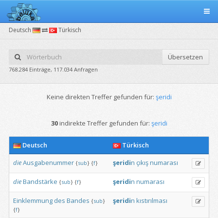
Deutsch
Türkisch
Übersetzen
768.284 Einträge, 117.034 Anfragen
Keine direkten Treffer gefunden für:
şeridi
30
indirekte Treffer gefunden für:
şeridi
Deutsch
Türkisch
die
Ausgabenummer
şeridi
n
çıkış
numarası
{
sub
}
{
f
}
die
Bandstärke
şeridi
n
numarası
{
sub
}
{
f
}
Einklemmung
des
Bandes
şeridi
n
kıstırılması
{
sub
}
{
f
}