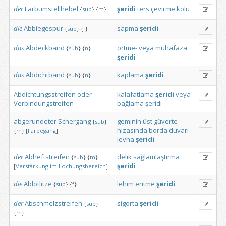
der
Farbumstellhebel
şeridi
ters
çevirme
kolu
{
sub
}
{
m
}
die
Abbiegespur
sapma
şeridi
{
sub
}
{
f
}
das
Abdeckband
örtme-
veya
muhafaza
{
sub
}
{
n
}
şeridi
das
Abdichtband
kaplama
şeridi
{
sub
}
{
n
}
Abdichtungsstreifen
oder
kalafatlama
şeridi
veya
Verbindungstreifen
bağlama
şeridi
abgerundeter
Schergang
geminin
üst
güverte
{
sub
}
hizasında
borda
duvarı
{
m
}
[
Farbegang
]
levha
şeridi
der
Abheftstreifen
delik
sağlamlaştırma
{
sub
}
{
m
}
şeridi
[
Verstärkung
im
Lochungsbereich
]
die
Ablötlitze
lehim
eritme
şeridi
{
sub
}
{
f
}
der
Abschmelzstreifen
sigorta
şeridi
{
sub
}
{
m
}