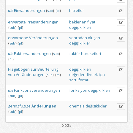
die
Einwanderungen
hicretler
{
sub
}
{
pl
}
erwartete
Preisänderungen
beklenen
fiyat
değişiklikleri
{
sub
}
{
pl
}
erworbene
Veränderungen
sonradan
oluşan
değişiklikler
{
sub
}
{
pl
}
die
Faktorwanderungen
faktör
hareketleri
{
sub
}
{
pl
}
Fragebogen
zur
Beurteilung
değişiklikleri
von
Veränderungen
değerlendirmek
için
{
sub
}
{
m
}
soru
formu
die
Funktionsveränderungen
fonksiyon
değişiklikleri
{
sub
}
{
pl
}
geringfügige
Änderungen
önemsiz
değişiklikler
{
sub
}
{
pl
}
0.003s