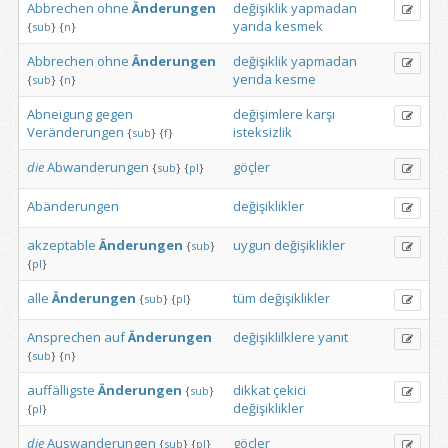
Abbrechen
ohne
Änderungen
değişiklik
yapmadan
yarıda
kesmek
{
sub
}
{
n
}
Abbrechen
ohne
Änderungen
değişiklik
yapmadan
yerıda
kesme
{
sub
}
{
n
}
Abneigung
gegen
değişimlere
karşı
Veränderungen
isteksizlik
{
sub
}
{
f
}
die
Abwanderungen
göçler
{
sub
}
{
pl
}
Abänderungen
değişiklikler
akzeptable
Änderungen
uygun
değişiklikler
{
sub
}
{
pl
}
alle
Änderungen
tüm
değişiklikler
{
sub
}
{
pl
}
Ansprechen
auf
Änderungen
değişiklilklere
yanıt
{
sub
}
{
n
}
auffälligste
Änderungen
dikkat
çekici
{
sub
}
değişiklikler
{
pl
}
die
Auswanderungen
göçler
{
sub
}
{
pl
}