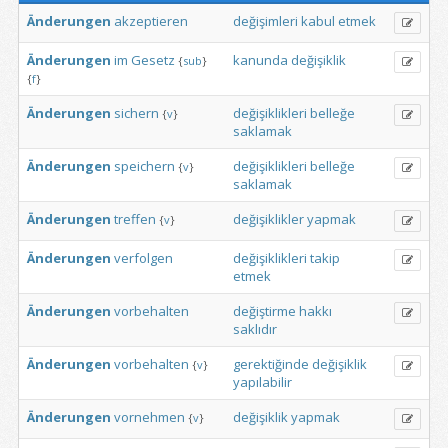
Änderungen
akzeptieren
değişimleri
kabul
etmek
Änderungen
im
Gesetz
kanunda
değişiklik
{
sub
}
{
f
}
Änderungen
sichern
değişiklikleri
belleğe
{
v
}
saklamak
Änderungen
speichern
değişiklikleri
belleğe
{
v
}
saklamak
Änderungen
treffen
değişiklikler
yapmak
{
v
}
Änderungen
verfolgen
değişiklikleri
takip
etmek
Änderungen
vorbehalten
değiştirme
hakkı
saklıdır
Änderungen
vorbehalten
gerektiğinde
değişiklik
{
v
}
yapılabilir
Änderungen
vornehmen
değişiklik
yapmak
{
v
}