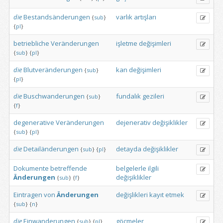
die
Bestandsänderungen
varlık
artışları
{
sub
}
{
pl
}
betriebliche
Veränderungen
işletme
değişimleri
{
sub
}
{
pl
}
die
Blutveränderungen
kan
değişimleri
{
sub
}
{
pl
}
die
Buschwanderungen
fundalık
gezileri
{
sub
}
{
f
}
degenerative
Veränderungen
dejenerativ
değişiklikler
{
sub
}
{
pl
}
die
Detailänderungen
detayda
değişiklikler
{
sub
}
{
pl
}
Dokumente
betreffende
belgelerle
ilgili
Änderungen
değişiklikler
{
sub
}
{
f
}
Eintragen
von
Änderungen
değişlikleri
kayıt
etmek
{
sub
}
{
n
}
die
Einwanderungen
göçmeler
{
sub
}
{
pl
}