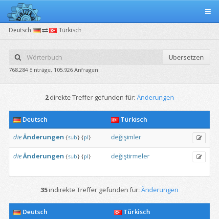
Deutsch
Türkisch
Übersetzen
768.284 Einträge, 105.926 Anfragen
2
direkte Treffer gefunden für:
Änderungen
Deutsch
Türkisch
die
Änderungen
değişimler
{
sub
}
{
pl
}
die
Änderungen
değiştirmeler
{
sub
}
{
pl
}
35
indirekte Treffer gefunden für:
Änderungen
Deutsch
Türkisch